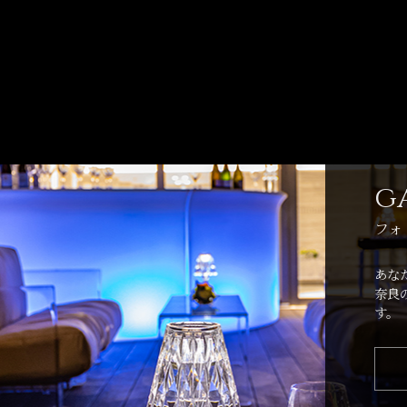
g
フォ
あな
奈良
す。