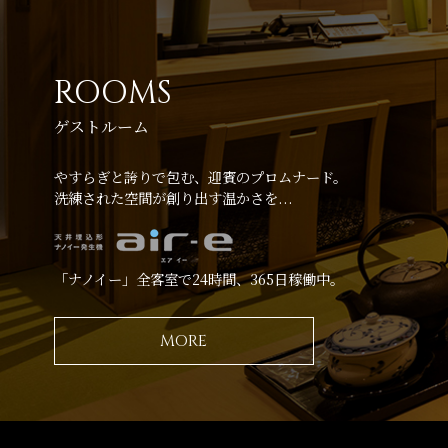
ROOMS
ゲストルーム
やすらぎと誇りで包む、迎賓のプロムナード。
洗練された空間が創り出す温かさを...
「ナノイー」全客室で
24
時間、
365
日稼働中。
MORE