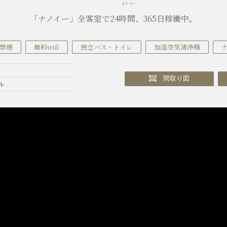
「ナノイー」全客室で24時間、365日稼働中。
禁煙
無料wifi
独立バス・トイレ
加湿空気清浄機
間取り図
ル