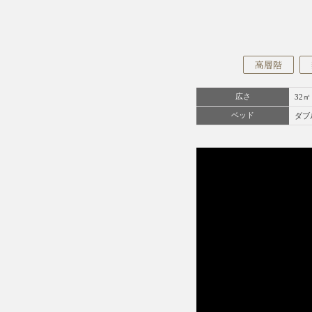
高層階
広さ
32㎡
ベッド
ダブ