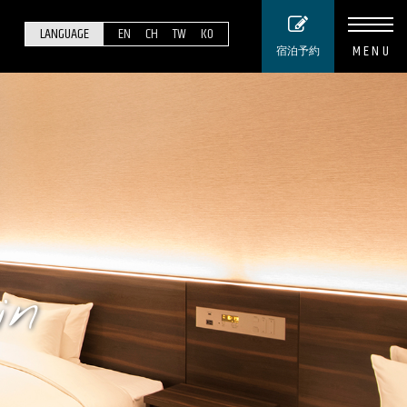
LANGUAGE
EN
CH
TW
KO
MENU
宿泊予約
in