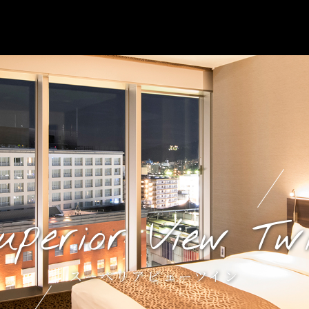
uperior View Tw
スーペリアビューツイン