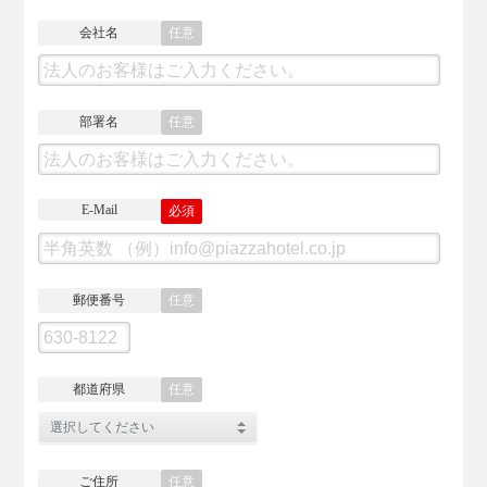
会社名
任意
部署名
任意
E-Mail
必須
郵便番号
任意
都道府県
任意
ご住所
任意